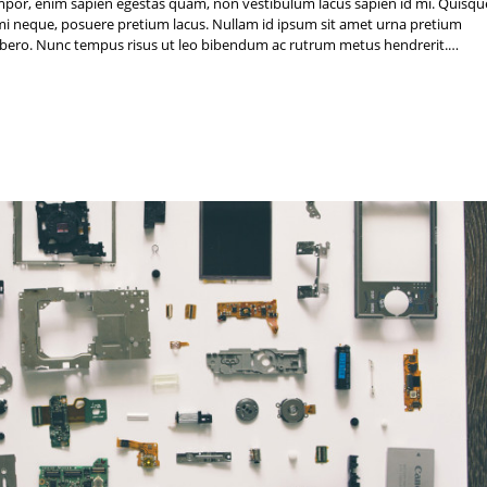
mpor, enim sapien egestas quam, non vestibulum lacus sapien id mi. Quisqu
ac mi neque, posuere pretium lacus. Nullam id ipsum sit amet urna pretium
e libero. Nunc tempus risus ut leo bibendum ac rutrum metus hendrerit.…