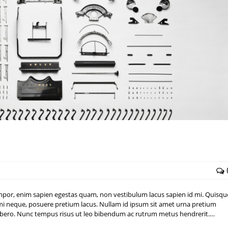
mpor, enim sapien egestas quam, non vestibulum lacus sapien id mi. Quisqu
ac mi neque, posuere pretium lacus. Nullam id ipsum sit amet urna pretium
e libero. Nunc tempus risus ut leo bibendum ac rutrum metus hendrerit.…