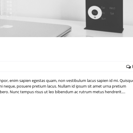
mpor, enim sapien egestas quam, non vestibulum lacus sapien id mi. Quisqu
ac mi neque, posuere pretium lacus. Nullam id ipsum sit amet urna pretium
e libero. Nunc tempus risus ut leo bibendum ac rutrum metus hendrerit.…